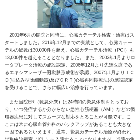
2001年6月の開院と同時に、心臓カテーテル検査・治療はス
タートしました。2019年12月までの実績として、心臓カテー
テルの総数は30,000件を超え、心臓カテーテル治療（PCI）も
13,000件を越えることとなりました。 また、2003年1月よりロ
ータブレータ治療の施設認定、2006年12月より先進医療であ
るエキシマレーザー冠動脈形成術が承認、2007年1月よりＩＣ
Ｄ(埋込み型除細動器)及びＣＲＴ(心臓再同期療法)の施設認定
を受けることで、さらに幅広い治療を行っています。
また当院ER（救急外来）は24時間の緊急体制をとってお
り、いつ発症するか分からない急性心筋梗塞（AMI）などの循
環器疾患に対してスムーズな対応をとることが可能です。こ
こには常に心臓血管外科のバックアップがあることも大きな
一因であるといえます。通常、緊急カテーテル治療が終われ
ば集中治療室（ICU）へ入院することになりますが、当院の集