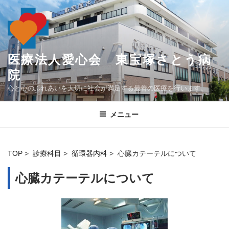
コ
ン
テ
ン
ツ
医療法人愛心会 東宝塚さとう病
へ
院
ス
心と心のふれあいを大切に社会が満足する最善の医療を行います。
キ
ッ
メニュー
プ
TOP
>
診療科目
>
循環器内科
> 心臓カテーテルについて
心臓カテーテルについて